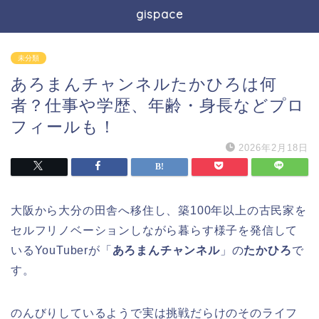
gispace
未分類
あろまんチャンネルたかひろは何
者？仕事や学歴、年齢・身長などプロ
フィールも！
2026年2月18日
大阪から大分の田舎へ移住し、築100年以上の古民家を
セルフリノベーションしながら暮らす様子を発信して
いるYouTuberが「
あろまんチャンネル
」の
たかひろ
で
す。
のんびりしているようで実は挑戦だらけのそのライフ