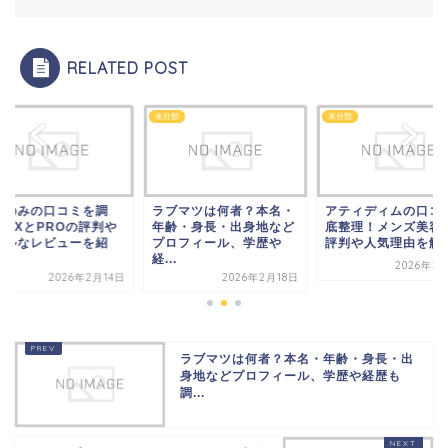
RELATED POST
類
未分類
未分類
ンのみの口コミを調
ラブマツは何者？本名・
アティディムの口コ
！DXとPROの評判や
年齢・身長・出身地など
底整理！メンズ美容
アルなレビューを紹
プロフィール、学歴や
評判や人気理由を解
.
経...
2026年2
2026年2月14日
2026年2月18日
ラブマツは何者？本名・年齢・身長・出
身地などプロフィール、学歴や経歴も
調...